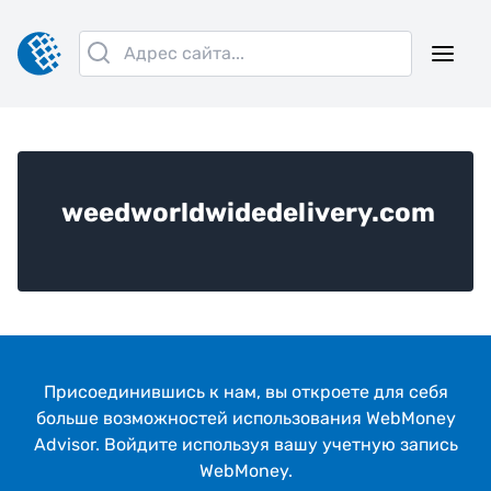
weedworldwidedelivery.com
Присоединившись к нам, вы откроeте для себя
больше возможностей использования WebMoney
Advisor. Войдите используя вашу учетную запись
WebMoney.