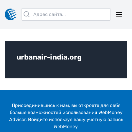
urbanair-india.org
Присоединившись к нам, вы откроeте для себя
больше возможностей использования WebMoney
Advisor. Войдите используя вашу учетную запись
WebMoney.