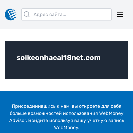
soikeonhacai18net.com
Присоединившись к нам, вы откроeте для себя
больше возможностей использования WebMoney
Advisor. Войдите используя вашу учетную запись
WebMoney.