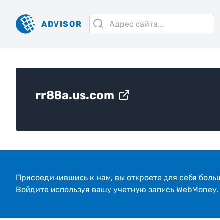
ADVISOR
rr88a.us.com
Присоединившись к нам, вы откроeте для себя боль
Войдите используя вашу учетную запись WebMoney.