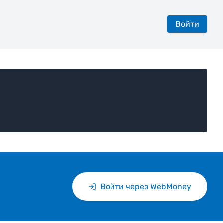
Войти
Войти через WebMoney