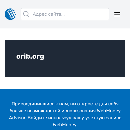
orib.org
Присоединившись к нам, вы откроeте для себя
больше возможностей использования WebMoney
Advisor. Войдите используя вашу учетную запись
WebMoney.