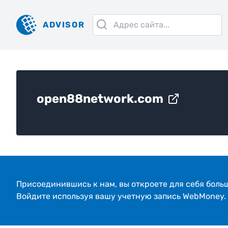
ADVISOR
open88network.com
Присоединившись к нам, вы откроeте для себя боль
Войдите используя вашу учетную запись WebMoney.