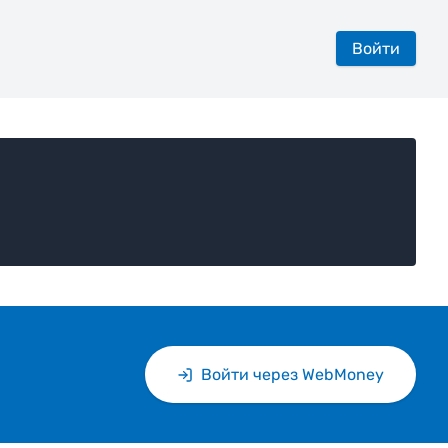
Войти
Войти через WebMoney