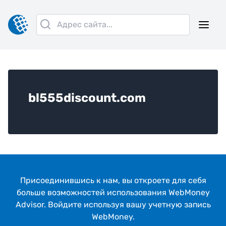
bl555discount.com
Присоединившись к нам, вы откроeте для себя
больше возможностей использования WebMoney
Advisor. Войдите используя вашу учетную запись
WebMoney.