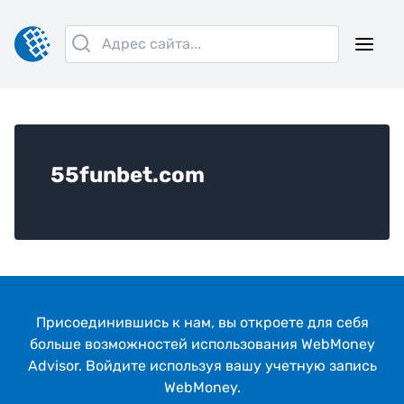
55funbet.com
Присоединившись к нам, вы откроeте для себя
больше возможностей использования WebMoney
Advisor. Войдите используя вашу учетную запись
WebMoney.