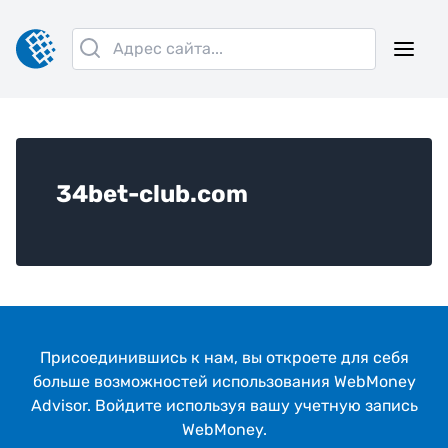
34bet-club.com
Присоединившись к нам, вы откроeте для себя
больше возможностей использования WebMoney
Advisor. Войдите используя вашу учетную запись
WebMoney.