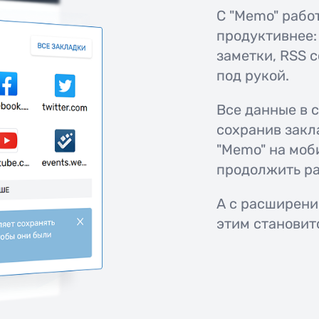
С "Memo" рабо
продуктивнее: 
заметки, RSS 
под рукой.
Все данные в 
сохранив закл
"Memo" на моб
продолжить ра
А с расширени
этим становит