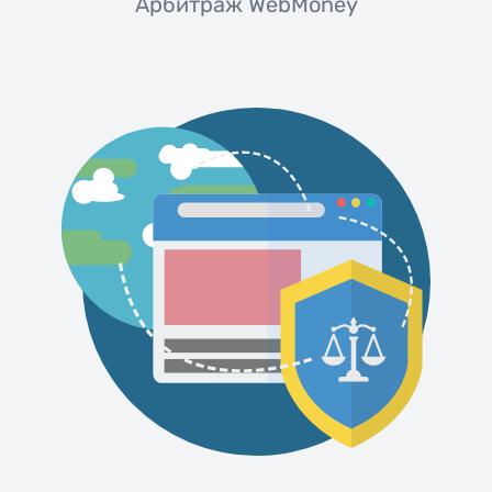
Арбитраж WebMoney